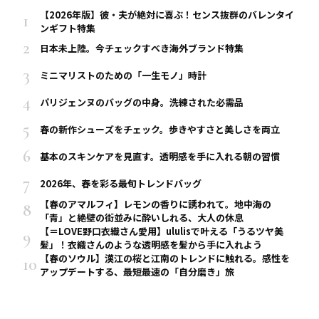
【2026年版】彼・夫が絶対に喜ぶ！センス抜群のバレンタイ
ンギフト特集
日本未上陸。今チェックすべき海外ブランド特集
ミニマリストのための「一生モノ」時計
パリジェンヌのバッグの中身。洗練された必需品
春の新作シューズをチェック。歩きやすさと美しさを両立
基本のスキンケアを見直す。透明感を手に入れる朝の習慣
2026年、春を彩る最旬トレンドバッグ
【春のアマルフィ】レモンの香りに誘われて。地中海の
「青」と絶壁の街並みに酔いしれる、大人の休息
【＝LOVE野口衣織さん愛用】ululisで叶える「うるツヤ美
髪」！衣織さんのような透明感を髪から手に入れよう
【春のソウル】漢江の桜と江南のトレンドに触れる。感性を
アップデートする、最短最速の「自分磨き」旅