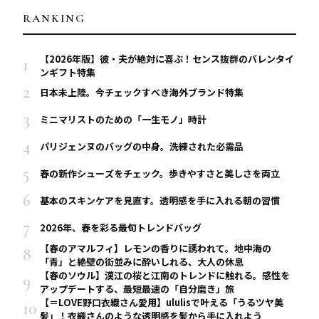
RANKING
【2026年版】彼・夫が絶対に喜ぶ！センス抜群のバレンタイ
ンギフト特集
日本未上陸。今チェックすべき海外ブランド特集
ミニマリストのための「一生モノ」時計
パリジェンヌのバッグの中身。洗練された必需品
春の新作シューズをチェック。歩きやすさと美しさを両立
基本のスキンケアを見直す。透明感を手に入れる朝の習慣
2026年、春を彩る最旬トレンドバッグ
【春のアマルフィ】レモンの香りに誘われて。地中海の
「青」と絶壁の街並みに酔いしれる、大人の休息
【春のソウル】漢江の桜と江南のトレンドに触れる。感性を
アップデートする、最短最速の「自分磨き」旅
【＝LOVE野口衣織さん愛用】ululisで叶える「うるツヤ美
髪」！衣織さんのような透明感を髪から手に入れよう