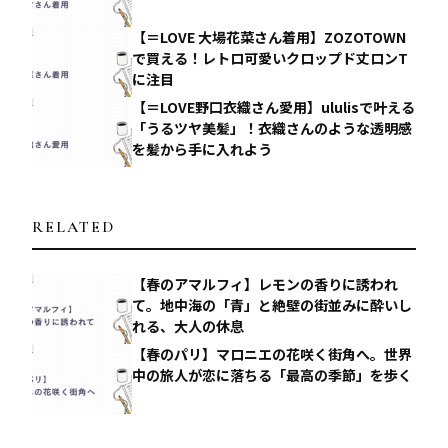
【＝LOVE 大場花菜さん着用】ZOZOTOWN
で買える！レトロ可愛いクロップド丈ロンT
に注目
【＝LOVE野口衣織さん愛用】ululisで叶える
「うるツヤ美髪」！衣織さんのような透明感
を髪から手に入れよう
RELATED
【春のアマルフィ】レモンの香りに誘われ
て。地中海の「青」と絶壁の街並みに酔いし
れる、大人の休息
【春のパリ】マロニエの花咲く街角へ。世界
中の旅人が恋に落ちる「最高の季節」を歩く