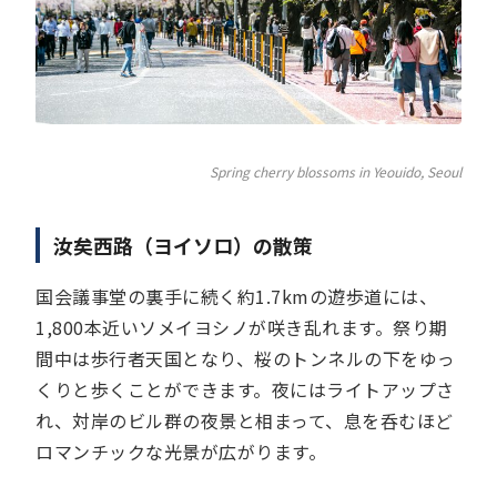
Spring cherry blossoms in Yeouido, Seoul
汝矣西路（ヨイソロ）の散策
国会議事堂の裏手に続く約1.7kmの遊歩道には、
1,800本近いソメイヨシノが咲き乱れます。祭り期
間中は歩行者天国となり、桜のトンネルの下をゆっ
くりと歩くことができます。夜にはライトアップさ
れ、対岸のビル群の夜景と相まって、息を呑むほど
ロマンチックな光景が広がります。