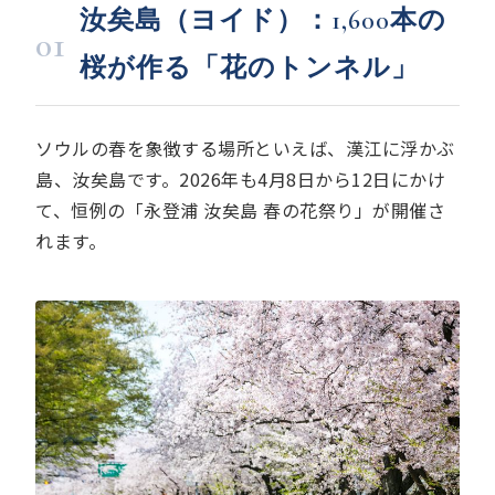
汝矣島（ヨイド）：1,600本の
01
桜が作る「花のトンネル」
ソウルの春を象徴する場所といえば、漢江に浮かぶ
島、汝矣島です。2026年も4月8日から12日にかけ
て、恒例の「永登浦 汝矣島 春の花祭り」が開催さ
れます。