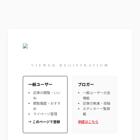
VIEWER REGISTRATION
一般ユーザー
ブロガー
記事の閲覧・いい
一般ユーザーの全
ね
機能
閲覧履歴・おすす
記事の執筆・投稿
め
エディター一覧掲
マイページ管理
載
→ このページで登録
申請はこちら