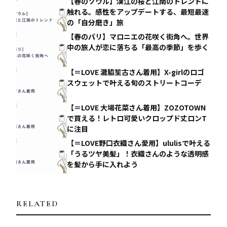
【春のソウル】漢江の桜と江南のトレンドに
触れる。感性をアップデートする、最短最速
の「自分磨き」旅
【春のパリ】マロニエの花咲く街角へ。世界
中の旅人が恋に落ちる「最高の季節」を歩く
【＝LOVE 瀧脇笙古さん着用】X-girlのロゴ
スウェットで叶える旬のストリートコーデ
【＝LOVE 大場花菜さん着用】ZOZOTOWN
で買える！レトロ可愛いクロップド丈ロンT
に注目
【＝LOVE野口衣織さん愛用】ululisで叶える
「うるツヤ美髪」！衣織さんのような透明感
を髪から手に入れよう
RELATED