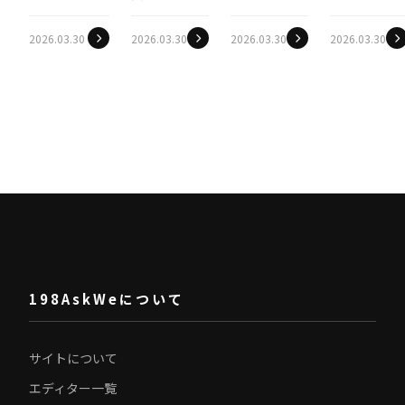
愛用】ululis
ZOZOTOWN
れる。兼六
占め。石
で叶える
2026.03.30
2026.03.30
2026.03.30
2026.03.30
で買える！
園の桜と、
垣・宮古で
「うるツヤ
レトロ可愛
茶屋街の静
出会う「奇
美髪」！衣
いクロップ
寂に浸る至
跡のブル
織さんのよ
ド丈ロンTに
福の休日
ー」と癒し
うな透明感
注目
の島時間
を髪から手
に入れよう
198AskWeについて
サイトについて
エディター一覧