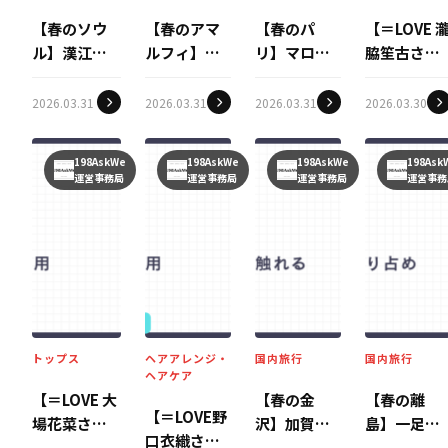
【春のソウ
【春のアマ
【春のパ
【＝LOVE 
ル】漢江の
ルフィ】レ
リ】マロニ
脇笙古さん
桜と江南の
モンの香り
エの花咲く
着用】X-gir
トレンドに
に誘われ
街角へ。世
のロゴスウ
2026.03.31
2026.03.31
2026.03.31
2026.03.30
触れる。感
て。地中海
界中の旅人
ェットで叶
性をアップ
の「青」と
が恋に落ち
える旬のス
198AskWe
198AskWe
198AskWe
198Ask
デートす
絶壁の街並
る「最高の
トリートコ
運営事務局
運営事務局
運営事務局
運営事務
る、最短最
みに酔いし
季節」を歩
ーデ
速の「自分
れる、大人
く
磨き」旅
の休息
トップス
ヘアアレンジ・
国内旅行
国内旅行
ヘアケア
【＝LOVE 大
【春の金
【春の離
【＝LOVE野
場花菜さん
沢】加賀の
島】一足早
口衣織さん
着用】
美意識に触
い夏を独り