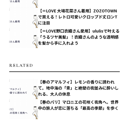
【＝LOVE 大場花菜さん着用】ZOZOTOWN
で買える！レトロ可愛いクロップド丈ロンT
に注目
【＝LOVE野口衣織さん愛用】ululisで叶える
「うるツヤ美髪」！衣織さんのような透明感
を髪から手に入れよう
RELATED
【春のアマルフィ】レモンの香りに誘われ
て。地中海の「青」と絶壁の街並みに酔いし
れる、大人の休息
【春のパリ】マロニエの花咲く街角へ。世界
中の旅人が恋に落ちる「最高の季節」を歩く