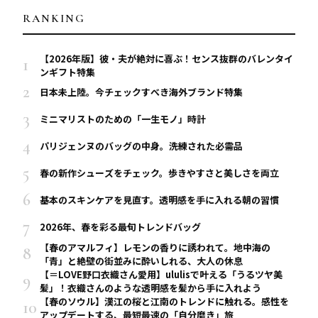
RANKING
【2026年版】彼・夫が絶対に喜ぶ！センス抜群のバレンタイ
ンギフト特集
日本未上陸。今チェックすべき海外ブランド特集
ミニマリストのための「一生モノ」時計
パリジェンヌのバッグの中身。洗練された必需品
春の新作シューズをチェック。歩きやすさと美しさを両立
基本のスキンケアを見直す。透明感を手に入れる朝の習慣
2026年、春を彩る最旬トレンドバッグ
【春のアマルフィ】レモンの香りに誘われて。地中海の
「青」と絶壁の街並みに酔いしれる、大人の休息
【＝LOVE野口衣織さん愛用】ululisで叶える「うるツヤ美
髪」！衣織さんのような透明感を髪から手に入れよう
【春のソウル】漢江の桜と江南のトレンドに触れる。感性を
アップデートする、最短最速の「自分磨き」旅