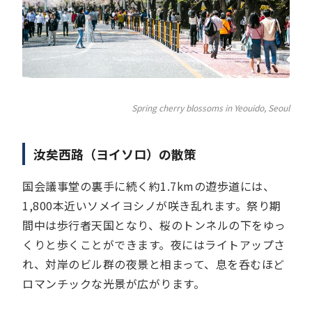
Spring cherry blossoms in Yeouido, Seoul
汝矣西路（ヨイソロ）の散策
国会議事堂の裏手に続く約1.7kmの遊歩道には、
1,800本近いソメイヨシノが咲き乱れます。祭り期
間中は歩行者天国となり、桜のトンネルの下をゆっ
くりと歩くことができます。夜にはライトアップさ
れ、対岸のビル群の夜景と相まって、息を呑むほど
ロマンチックな光景が広がります。