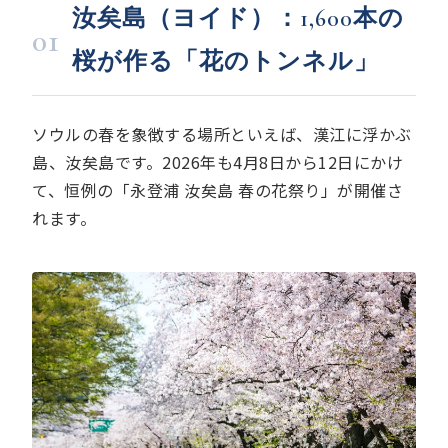
汝矣島（ヨイド）：1,600本の
01
桜が作る「花のトンネル」
ソウルの春を象徴する場所といえば、漢江に浮かぶ
島、汝矣島です。2026年も4月8日から12日にかけ
て、恒例の「永登浦 汝矣島 春の花祭り」が開催さ
れます。